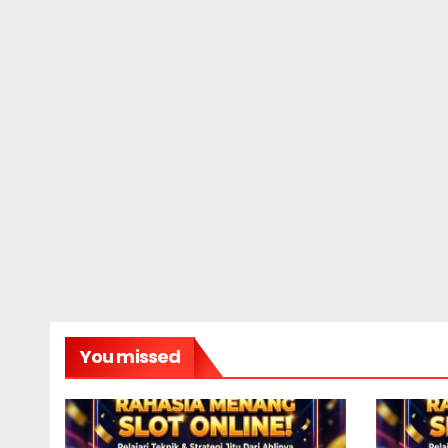
You missed