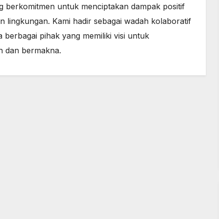
ng berkomitmen untuk menciptakan dampak positif
an lingkungan. Kami hadir sebagai wadah kolaboratif
erbagai pihak yang memiliki visi untuk
n dan bermakna.