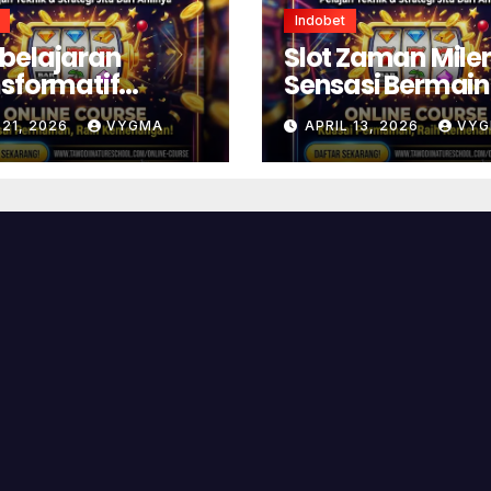
Indobet
belajaran
Slot Zaman Milen
sformatif
Sensasi Bermain
m Simulasi
yang Bikin Keta
21, 2026
VYGMA
APRIL 13, 2026
VY
cue Modern
di Era Digital