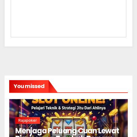
You missed
Rajapoker
Menjaga Peluang Cuan Lewat