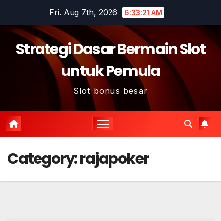
Skip
Fri. Aug 7th, 2026
6:33:21 AM
to
content
Strategi Dasar Bermain Slot
untuk Pemula
Slot bonus besar
Category:
rajapoker