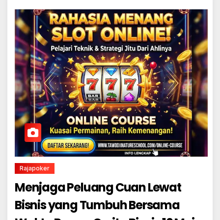
Rajapoker
Menjaga Peluang Cuan Lewat
Bisnis yang Tumbuh Bersama