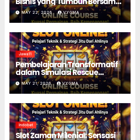
Bisnis yang Tumbuh Bersama
Waktu Ruang Cerita Bisnis 10
MAY 22, 2026
VYGMA
Mei 2026
Jawa11
Pembelajaran Transformatif
dalam Simulasi Rescue
Modern
MAY 21, 2026
VYGMA
Indobet
Slot Zaman Milenial: Sensasi