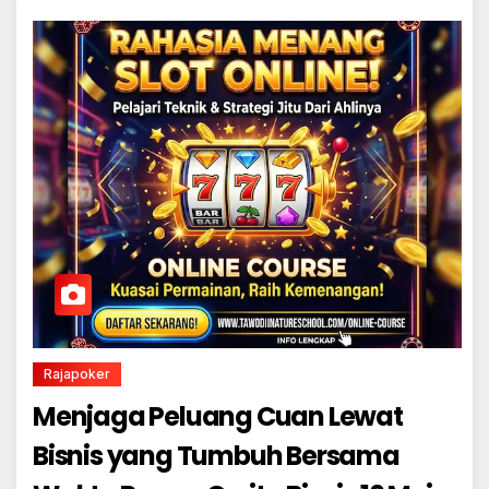
Rajapoker
Menjaga Peluang Cuan Lewat
Bisnis yang Tumbuh Bersama